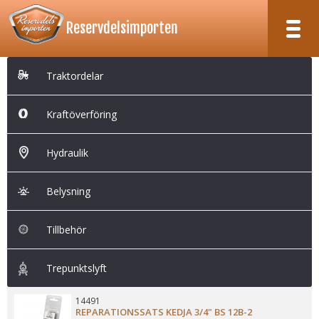
Reservdelsimporten
RESERVDELSIMPORTEN
KÖPVILLKOR
OM OSS
Traktordelar
TILL KASSAN
Traktordelar
Kraftöverföring
Kraftöverföring
Hydraulik
Hydraulik
Belysning
Belysning
Tillbehör
Trepunktslyft
Tillbehör
Trepunktslyft
14491
REPARATIONSSATS KEDJA 3/4" BS 12B-2