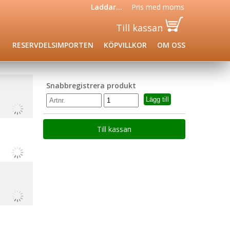
Laddar...
Pris med
moms
Till kassan
RESERVDELSIMPORTEN
KÖPVILLKOR
OM OSS
Snabbregistrera produkt
Till kassan