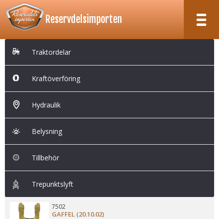
Reservdelsimporten
RESERVDELSIMPORTEN
KÖPVILLKOR
OM OSS
Traktordelar
TILL KASSAN
Traktordelar
Kraftöverföring
Kraftöverföring
Hydraulik
Hydraulik
Belysning
Belysning
Tillbehör
Trepunktslyft
Tillbehör
Trepunktslyft
7502
GAFFEL (20.10.02)