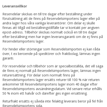
Leveransvillkor
Reservdelar skickas en till tre dagar efter beställning under
förutsättning att de finns på Reservdelsimportens lager eller på
andra lager hos våra vanliga leverantörer. Om delar ej skulle
finnas att tillgå vid beställningstillfälle tar vi kontakt per angiven
epost-adress. Tillbehör skickas normalt också en till tre dagar
efter beställning men har ingen leveransgaranti om de ej finns på
Reservdelsimportens lager.
För hinder eller störningar som Reservdelsimporten ej kan råda
över, t ex beroende på speditörer och fraktbolag, lämnas ingen
garanti.
För reservdelar och tillbehör som är specialbeställda, det vill säga
de finns ej normalt på Reservdelsimportens lager, lämnas ingen
returersättning. För delar som normalt finns på
Reservdelsimportens lager ersätts returer till 100 % när returen
ankommer till Reservdelsimportens lager inom 40 dagar efter
Reservdelsimportens avsändningsdatum. Vid senare retur erhålls
50 % inom ett halvår och därefter ges ingen ersättning.
Returfrakt ersätts ej såvida inte felaktig leverans beror på fel från
Reservdelsimportens sida.