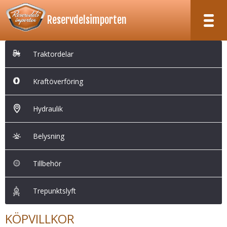
Reservdelsimporten
RESERVDELSIMPORTEN
KÖPVILLKOR
OM OSS
Traktordelar
TILL KASSAN
Traktordelar
Kraftöverföring
Kraftöverföring
Hydraulik
Hydraulik
Belysning
Belysning
Tillbehör
Trepunktslyft
Tillbehör
Trepunktslyft
KÖPVILLKOR