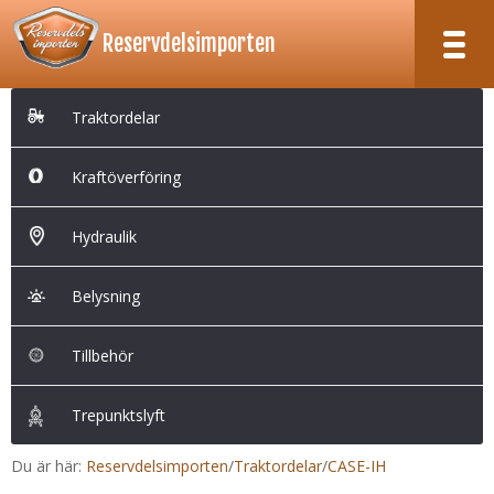
Reservdelsimporten
RESERVDELSIMPORTEN
KÖPVILLKOR
OM OSS
Traktordelar
TILL KASSAN
Traktordelar
Kraftöverföring
Kraftöverföring
Hydraulik
Hydraulik
Belysning
Belysning
Tillbehör
Trepunktslyft
Tillbehör
Trepunktslyft
Du är här:
Reservdelsimporten
/
Traktordelar
/
CASE-IH