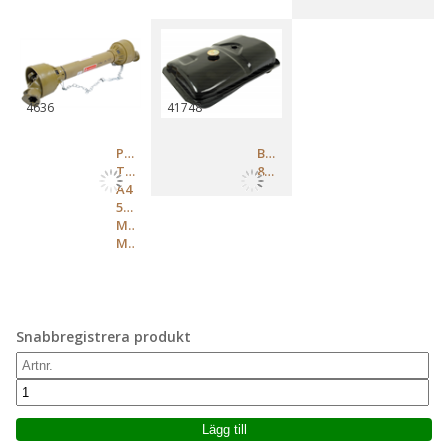
4636
41748
PTOAXEL
BRÄNSLETANK
TYP
897390M91
A4
580
MM
MIN
Snabbregistrera produkt