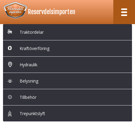
Reservdelsimporten
RESERVDELSIMPORTEN
KÖPVILLKOR
OM OSS
Traktordelar
TILL KASSAN
Traktordelar
Kraftöverföring
Kraftöverföring
Hydraulik
Hydraulik
Belysning
Belysning
Tillbehör
Trepunktslyft
Tillbehör
Trepunktslyft