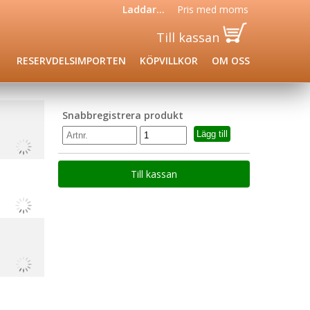
Laddar...
Pris med
moms
Till kassan
RESERVDELSIMPORTEN
KÖPVILLKOR
OM OSS
Snabbregistrera produkt
Till kassan